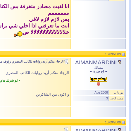
انا لقيت مصادر متفرقة بس الكت
ممممممم
بس لازم لازم لاقي
انت ما تعرفني اذا اخلي شي برا
خلالالالالالالالالالالالا ص
13/09/2009
AIMANMARDINI
الرجاء منكم أريد روايات للكاتب المصري رؤوف م
مسجّل
-- اخ طازة --
الرجاء منكم أريد روايات للكاتب المصري
- ابو شريك هاي
نورنا ب:
Aug 2008
و اكون من الشاكرين
مشاركات:
3
13/09/2009
AIMANMARDINI