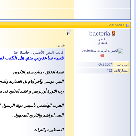
20/09/2009
bacteria
عضو
-- قبضاي --
اقتباس:
كاتب النص الأصلي :
جاد81
شبية ساعدوني بدي هل الكتب لسي
نورنا ب:
Oct 2007
مشاركات:
432
قصة الخلق - منابع سفر التكوين
النبي موسى وآخر أيام تل العمارنه وال
رب الثورة أوزيريس و عقيد الخلود فى 
الحزب الهاشمي-تأسيس دولة الرسول-ا
النبى ابراهيم والتاريخ المجهول
:
الاسطورة والتراث