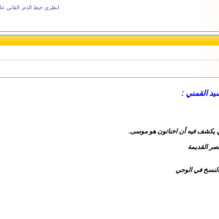
انظري خيط الدم ِ القاني عل
د القمني :
ذي يكشف
فيه أن اخناتون هو موسى
.
مصر
القديمة
لنسخ في
الوحي