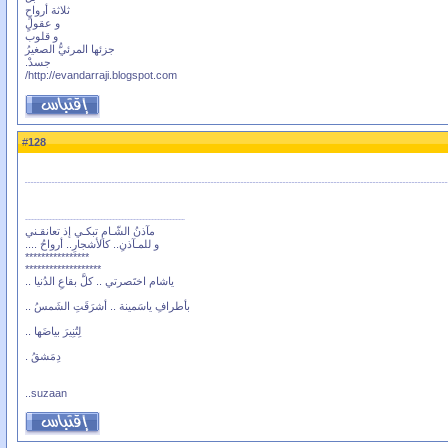
ثلاثة أرواحٍ
و عقولٍ
و قلوب
جزئها المرئيُّ الصغيرُ
جسدْ.
http://evandarraji.blogspot.com/
128
#
مآذنُ الشّـامِ تبكـي إذ تعانقـني
و للمـآذنِ.. كالأشجارِ.. أرواحُ ....
****************
*******************
ياشام اختَصرتي .. كلَّ بقاعِ الدُنيا ..
بأطرافِ ياسَمينة .. أشرَقَتِ الشَمسُ ..
لِتُنِيرَ بياضَها ..
دِمَشقُ .
suzaan..