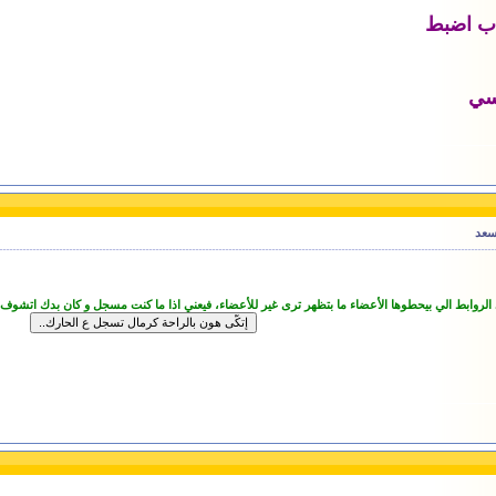
اب اضبط
سي
سعد
 الروابط الي بيحطوها الأعضاء ما بتظهر ترى غير للأعضاء، فيعني اذا ما كنت مسجل و كان بدك اتشوف