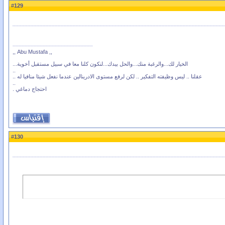
129
#
,, Abu Mustafa ,,
الخيار لك...والرغبة منك...والحل بيدك...لنكون كلنا معا في سبيل مستقبل أخوية...
..
عقلنا .. ليس وظيفته التفكير .. لكن لرفع مستوى الادرينالين عندما نفعل شيئا منافيا له ..
..
احتجاج دماغي .
130
#