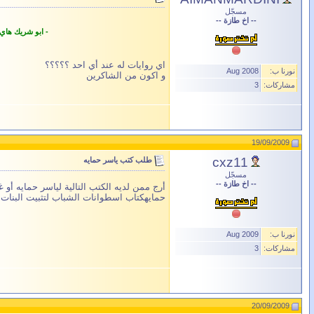
مسجّل
-- اخ طازة --
- ابو شريك هاي
اي روايات له عند أي احد ؟؟؟؟؟
نورنا ب:
Aug 2008
و اكون من الشاكرين
مشاركات:
3
19/09/2009
cxz11
طلب كتب ياسر حمايه
مسجّل
-- اخ طازة --
أرج ممن لديه الكتب التالية لياسر حمايه أو
حمايهكتاب اسطوانات الشباب لتثبيت البنات 
نورنا ب:
Aug 2009
مشاركات:
3
20/09/2009