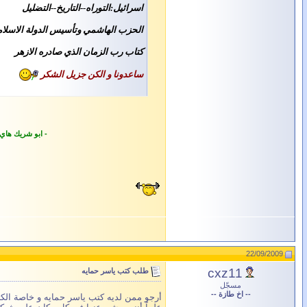
اسرائيل:التوراه--التاريخ--التضليل
الحزب الهاشمي وتأسيس الدولة الاسلام
كتاب
رب الزمان الذي صادره الازهر
ساعدونا و الكن جزيل الشكر
- ابو شريك هاي
22/09/2009
cxz11
طلب كتب ياسر حمايه
مسجّل
-- اخ طازة --
أرجو ممن لديه كتب ياسر حمايه و خاصة الكتب