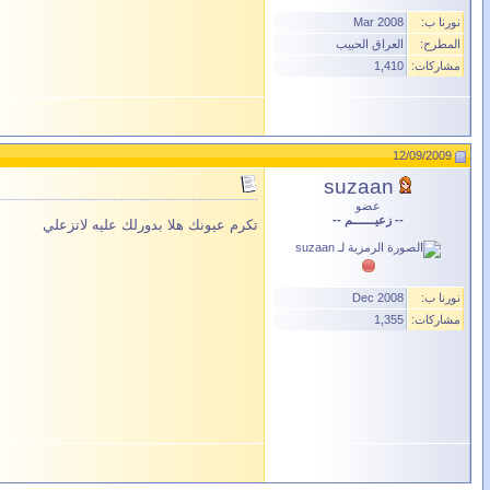
نورنا ب:
Mar 2008
المطرح:
العراق الحبيب
مشاركات:
1,410
12/09/2009
suzaan
عضو
-- زعيـــــــم --
تكرم عيونك هلا بدورلك عليه لاتزعلي
نورنا ب:
Dec 2008
مشاركات:
1,355