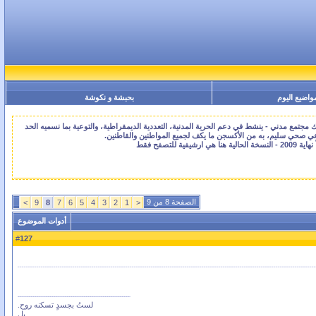
واضيع اليوم
بحبشة و نكوشة
جتمع مدني - ينشط في دعم الحرية المدنية، التعددية الديمقراطية، والتوعية بما نسميه الحد
اعي صحي سليم، به من الأكسجن ما يكف لجميع المواطنين والقاطنين.
الصفحة 8 من 9
>
9
8
7
6
5
4
3
2
1
<
أدوات الموضوع
127
#
لستُ بجسدٍ تسكنه روح.
بل