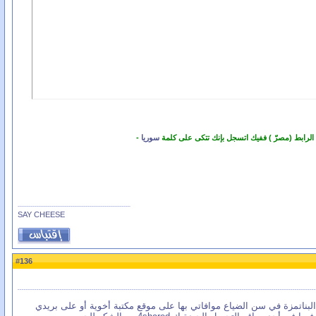
 الرابط (مصرّ ) ففيك اتسجل بإنك تتكى على كلمة
سوريا
-
SAY CHEESE
136
#
لبناتمزة في سن الضياع موافاتي بها على موقع مكتبة أخوية أو على بريدي