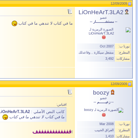
12/09/2009
LiOnHeArT.3LA2
عضو
-- مستشــــــــــار --
ما في كتاب لا تندهي ما في كتاب
نورنا ب:
Oct 2007
المطرح:
مشغل سيكارة .. وقاعدلك
مشاركات:
3,492
12/09/2009
boozy
عضو
-- زعيـــــــم --
اقتباس:
كاتب النص الأصلي :
LiOnHeArT.3LA2
ما في كتاب لا تندهي ما في كتاب
نورنا ب:
Mar 2008
المطرح:
العراق الحبيب
ففففففففففففف
ا
مشاركات:
1,410