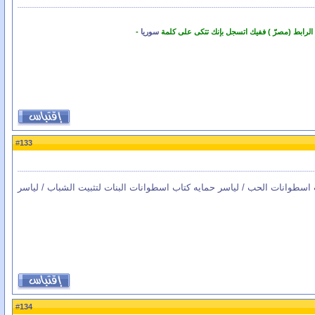
 الرابط (مصرّ ) ففيك اتسجل بإنك تتكى على كلمة
سوريا
-
133
#
اب اسطوانات الحب / لياسر حمايه كتاب اسطوانات البنات لتثبيت الشباب / لياسر
134
#