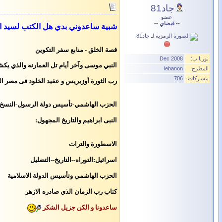
جاد81
عضو
-- قبضاي --
شبية ساعدوني بدي هل الكتب لسيد ال
قصة الخلق - منابع سفر التكوين
نورنا ب:
Dec 2008
النبي موسى وآخر أيام تل العمارنه والذي يك
المطرح:
lebanon
مشاركات:
706
رب الثورة أوزيريس و عقيد الخلود فى مصر
ال
الحزب الهاشمي-تأسيس دولة الرسول-النسخ
النبى ابراهيم والتاريخ المجهول
:
الاسطورة والتراث
اسرائيل:التوراه--التاريخ--التضليل
الحزب الهاشمي وتأسيس الدولة الاسلامية
كتاب
رب الزمان الذي صادره الازهر
ساعدونا و الكن جزيل الشكر