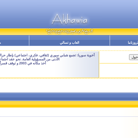
لروزناما
العاب و تسالي
م
أخوية سوريا: تجمع شبابي سوري (ثقافي، فكري، اجتماعي) بإطار حراك م
الأدنى من المسؤولية العامة. نحو عقد اجتم
أخذ مكانه في 2003 و توقف قسراً نهاية 2009 - النسخة الحالية هنا هي ارشيفية للتصفح فقط