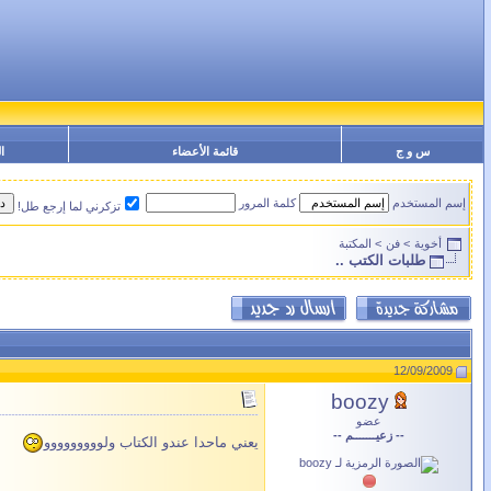
س و ج
قائمة الأعضاء
ا
إسم المستخدم
كلمة المرور
تزكرني لما إرجع طل!
أخوية
>
فن
>
المكتبة
طلبات الكتب ..
12/09/2009
boozy
عضو
-- زعيـــــــم --
يعني ماحدا عندو الكتاب ولووووووووو