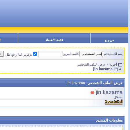
س و ج
قائمة الأعضاء
ا
إسم المستخدم
كلمة المرور
تزكرني لما إرجع طل!
أخوية
>
عرض الملف الشخصي
jin kazama
عرض الملف الشخصي
: jin kazama
jin kazama
مسجّل
معلومات المنتدى