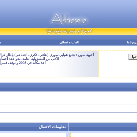
لروزناما
العاب و تسالي
م
أخوية سوريا: تجمع شبابي سوري (ثقافي، فكري، اجتماعي) بإطار حراك م
الأدنى من المسؤولية العامة. نحو عقد اجتم
أخذ مكانه في 2003 و توقف قسراً نهاية 2009 - النسخة الحالية هنا هي ارشيفية للتصفح فقط
معلومات الاتصال