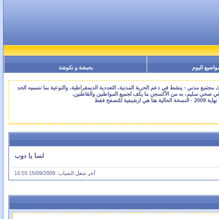
واضيع اليوم
بحبشة و نكوشة
جتمع مدني - ينشط في دعم الحرية المدنية، التعددية الديمقراطية، والتوعية بما نسميه الحد
اعي صحي سليم، به من الأكسجن ما يكف لجميع المواطنين والقاطنين.
لسا يا دوب
أخر شغل الشباب: 15/09/2009
16:59