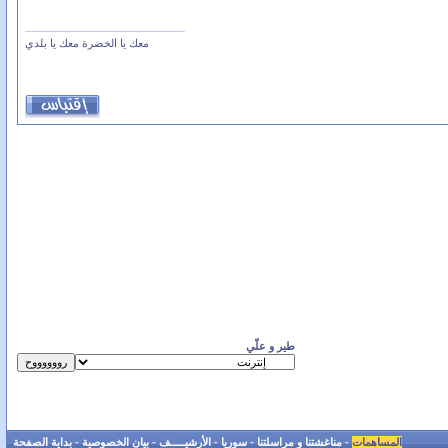
معك يا الخضرة معك يا بلدي
طير و علّي
المساهمات
-
مناغشتنا و مراسلتنا
-
سوريا
-
الأرشيـــــف
-
بيان الخصوصية
-
بداية الصفحة