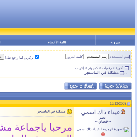
س و ج
قائمة الأعضاء
ا
إسم المستخدم
كلمة المرور
تزكرني لما إرجع طل!
أخوية
>
رقميات
>
كمبيوتر
>
إنترنت
مشكلة في الماسنجر
18/12/2009
غيداء ذاك اسمي
مشكلة في الماسنجر
عضو
-- قبضاي --
مرحبا ياجماعة مشكلت