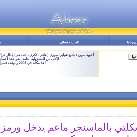
لروزناما
العاب و تسالي
م
أخوية سوريا: تجمع شبابي سوري (ثقافي، فكري، اجتماعي) بإطار حراك م
الأدنى من المسؤولية العامة. نحو عقد اجتم
أخذ مكانه في 2003 و توقف قسراً نهاية 2009 - النسخة الحالية هنا هي ارشيفية للتصفح فقط
ي بالماسنجر ماعم يدخل ورمز الخطأ ه