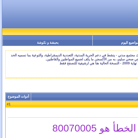
واضيع اليوم
بحبشة و نكوشة
جتمع مدني - ينشط في دعم الحرية المدنية، التعددية الديمقراطية، والتوعية بما نسميه الحد
اعي صحي سليم، به من الأكسجن ما يكف لجميع المواطنين والقاطنين.
أدوات الموضوع
1
#
و 80070005