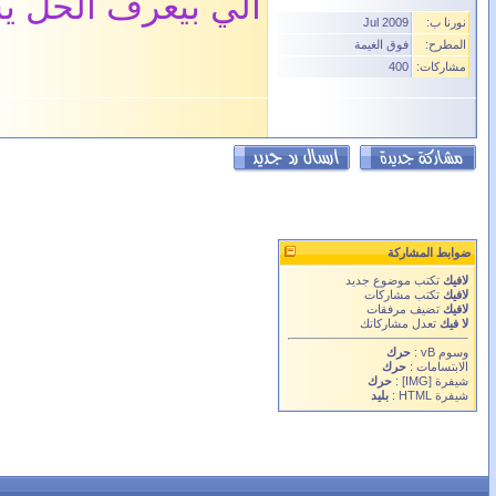
الي بيعرف الحل 
نورنا ب:
Jul 2009
المطرح:
فوق الغيمة
مشاركات:
400
ضوابط المشاركة
لافيك
تكتب موضوع جديد
لافيك
تكتب مشاركات
لافيك
تضيف مرفقات
لا فيك
تعدل مشاركاتك
وسوم vB
:
حرك
الابتسامات
:
حرك
شيفرة
[IMG]
:
حرك
شيفرة HTML :
بليد